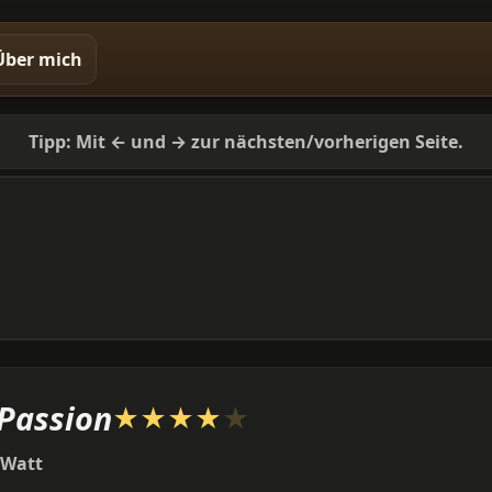
Über mich
Tipp: Mit ← und → zur nächsten/vorherigen Seite.
Passion
★
★
★
★
★
 Watt