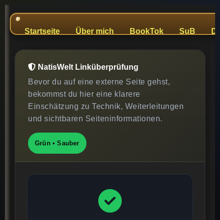
Startseite
Über mich
BookTok
SuB
Da
NatisWelt Linküberprüfung
Bevor du auf eine externe Seite gehst,
bekommst du hier eine klarere
Einschätzung zu Technik, Weiterleitungen
und sichtbaren Seiteninformationen.
Grün • Sauber