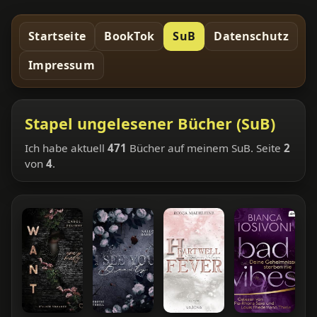
Startseite
BookTok
SuB
Datenschutz
Impressum
Stapel ungelesener Bücher (SuB)
Ich habe aktuell
471
Bücher auf meinem SuB. Seite
2
von
4
.